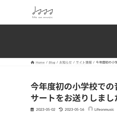
コ
ナ
ン
ビ
テ
ゲ
ン
ー
ツ
シ
へ
ョ
ス
ン
キ
に
ッ
移
プ
動
Home
Blog
お知らせ
サイト情報
今年度初の小
今年度初の小学校での
サートをお送りしまし
最
2023-05-02
2023-05-16
Lifeonmusic
終