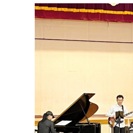
更
新
日
時
: