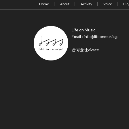
Home
About
Activity
Voice
Blo
Life on Music
Email : info@lifeonmusic.jp
合同会社vivace